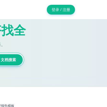
登录 / 注册
齐找全
料。
文档搜索
度报告模板